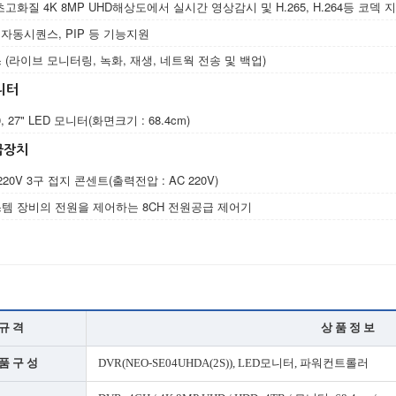
고화질 4K 8MP UHD해상도에서 실시간 영상감시 및 H.265, H.264등 코덱 
 자동시퀀스, PIP 등 기능지원
(라이브 모니터링, 녹화, 재생, 네트웍 전송 및 백업)
모니터
0, 27" LED 모니터(화면크기 : 68.4cm)
급장치
220V 3구 접지 콘센트(출력전압 : AC 220V)
스템 장비의 전원을 제어하는 8CH 전원공급 제어기
규 격
상 품 정 보
품 구 성
DVR(NEO-SE04UHDA(2S)), LED모니터, 파워컨트롤러