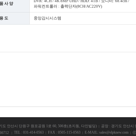
DVR: 4CH / 4K 8MP UHD / HDD: 4TB / 모니터: 68.4cm /
품 사 양
파워컨트롤러 : 출력단자(8CH/AC220V)
용 도
중앙감시시스템
경기도 안산시 단원구 원포공원 1로 60, 506호(초지동, 다인빌딩)
공장 : 경기도 안산시 단
TEL : 031-414-0563
FAX : 0505-115-0563
E-MAIL:
sales@elpknew.com
66712
ⓒ