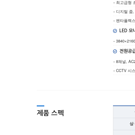
최고급형 초
디지털 줌,
펜타플렉스 
LED 
3840×216
전원공
8채널, AC
CCTV 시
제품 스펙
상 