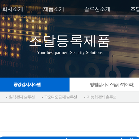
회사소개
제품소개
솔루션소개
조
조달등록제품
Your best partner! Security Solutions
중앙감시시스템
방범감시시스템(IP카메라)
원격 관제 솔루션
IP 오디오 관제 솔루션
지능형 관제 솔루션