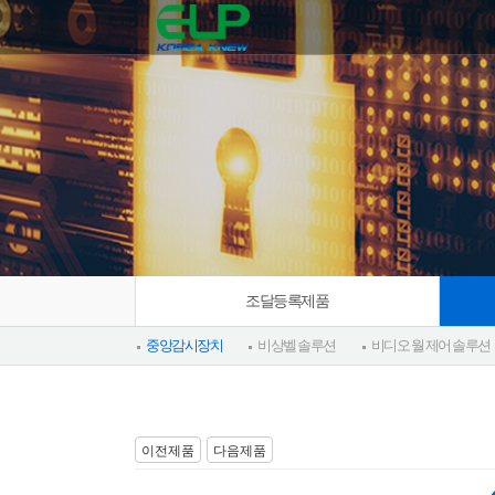
조달등록제품
중앙감시장치
비상벨 솔루션
비디오 월 제어 솔루션
이전제품
다음제품