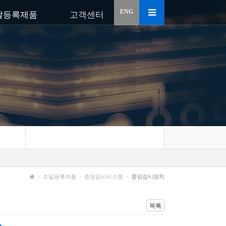
ENG
달등록제품
고객센터
조달등록제품
중앙감시시스템
중앙감시장치
목록