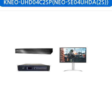
KNEO-UHD04C2SP(NEO-SE04UHDA(2S))