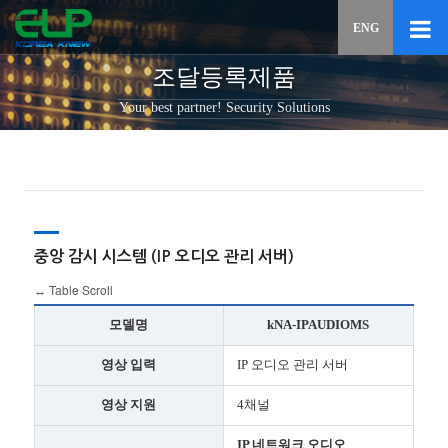
이메일
ENG
입력하
답변
조달등록제품
등록
시
Your best partner! Security Solutions
답변이
이메일
전송됩
중앙 감시 시스템 (IP 오디오 관리 서버)
모델명
kNA-IPAUDIOMS
영상 입력
IP 오디오 관리 서버
영상 지원
4채널
IP 네트워크 오디오