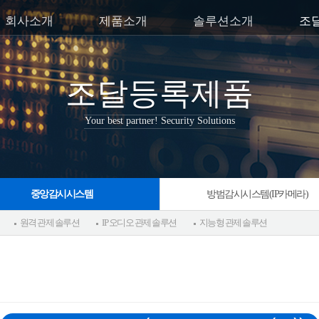
회사소개
제품소개
솔루션소개
조
조달등록제품
Your best partner! Security Solutions
중앙감시시스템
방범감시시스템(IP카메라)
원격 관제 솔루션
IP 오디오 관제 솔루션
지능형 관제 솔루션