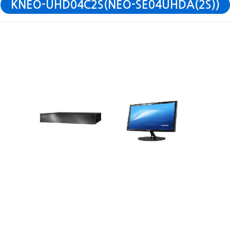
KNEO-UHD04C2S(NEO-SE04UHDA(2S))