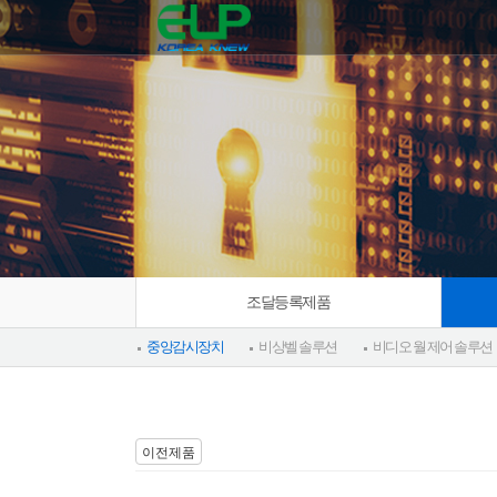
조달등록제품
중앙감시장치
비상벨 솔루션
비디오 월 제어 솔루션
이전제품