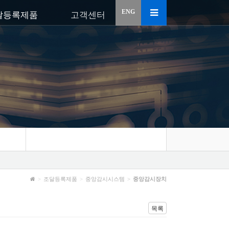
ENG
달등록제품
고객센터
조달등록제품
중앙감시시스템
중앙감시장치
목록