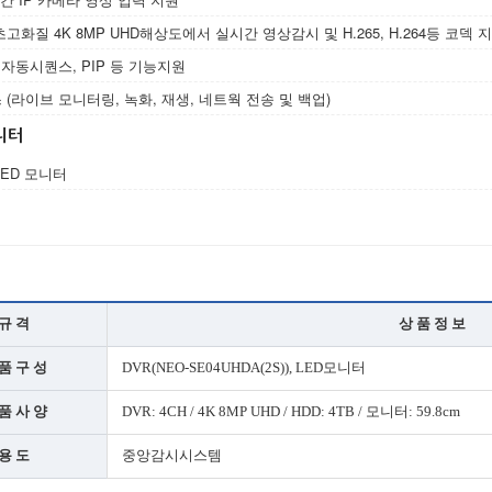
고화질 4K 8MP UHD해상도에서 실시간 영상감시 및 H.265, H.264등 코덱 
 자동시퀀스, PIP 등 기능지원
(라이브 모니터링, 녹화, 재생, 네트웍 전송 및 백업)
모니터
 LED 모니터
규 격
상 품 정 보
품 구 성
DVR(NEO-SE04UHDA(2S)), LED모니터
품 사 양
DVR: 4CH / 4K 8MP UHD / HDD: 4TB / 모니터: 59.8cm
용 도
중앙감시시스템