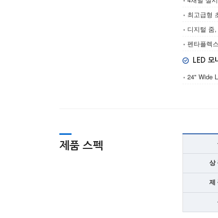
최고급형 초
디지털 줌,
펜타플렉스 
LED 
24" Wide
제품 스펙
상 
제 